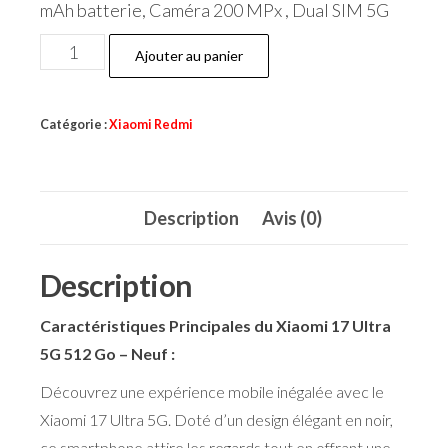
mAh batterie, Caméra 200 MPx , Dual SIM 5G
quantité
Ajouter au panier
de
Xiaomi
Catégorie :
Xiaomi Redmi
17
Ultra
Description
Avis (0)
Description
Caractéristiques Principales du Xiaomi 17 Ultra
5G 512 Go – Neuf :
Découvrez une expérience mobile inégalée avec le
Xiaomi 17 Ultra 5G. Doté d’un design élégant en noir,
ce smartphone attire les regards tout en offrant une