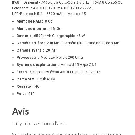
IP68 – Dimensity 7400-Ultra Octo-Core 2.6 GHz – RAM 8 Go 256 Go
Ecran tactile AMOLED 120 Hz 6.83″ 1280 x 2772 – –
NFC/Bluetooth 5.4 – 6500 mAh – Android 15
Mémoire RAM :
8 Go
Mémoire interne :
256 Go
Batterie :
6500 mAh Charge rapide 45 W
Caméra arrière :
200 MP + Caméra ultra-grand-angle de 8 MP
Caméra avant :
20 MP
Processeur :
Mediatek Helio G200-Ultra
Système d’exploitation :
Android 15 HyperOS 3
Écran :
6,83 pouces écran AMOLED jusqu’à 120 Hz
Carte SIM :
Double SIM
Réseaux :
4G
Poids:
210 g
Avis
Il n’y a pas encore d’avis.
Soyez le premier à laisser votre avis sur “Redmi