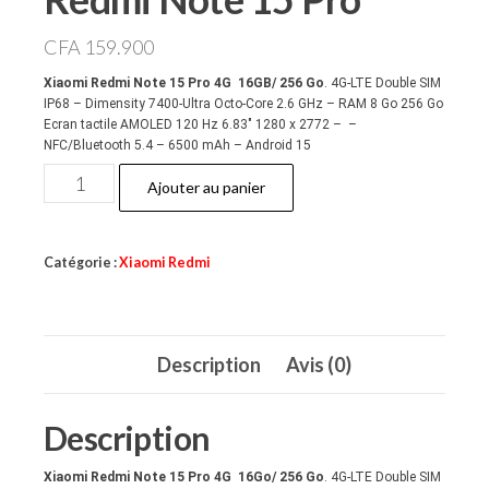
CFA
159.900
Xiaomi Redmi Note 15 Pro 4G 16GB/ 256 Go
. 4G-LTE Double SIM
IP68 – Dimensity 7400-Ultra Octo-Core 2.6 GHz – RAM 8 Go 256 Go
Ecran tactile AMOLED 120 Hz 6.83″ 1280 x 2772 – –
NFC/Bluetooth 5.4 – 6500 mAh – Android 15
quantité
Ajouter au panier
de
Redmi
Catégorie :
Xiaomi Redmi
Note
15
Pro
Description
Avis (0)
Description
Xiaomi Redmi Note 15 Pro 4G 16Go/ 256 Go
. 4G-LTE Double SIM