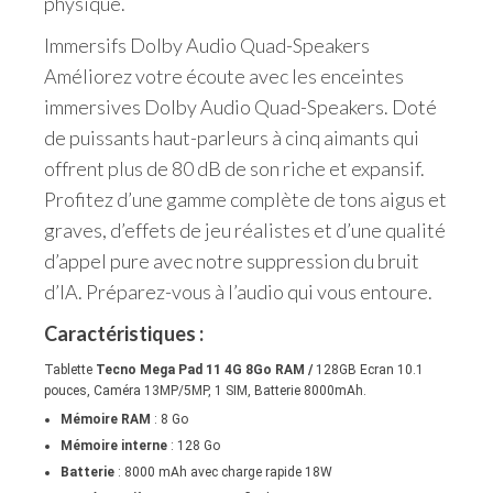
physique.
Immersifs Dolby Audio Quad-Speakers
Améliorez votre écoute avec les enceintes
immersives Dolby Audio Quad-Speakers. Doté
de puissants haut-parleurs à cinq aimants qui
offrent plus de 80 dB de son riche et expansif.
Profitez d’une gamme complète de tons aigus et
graves, d’effets de jeu réalistes et d’une qualité
d’appel pure avec notre suppression du bruit
d’IA. Préparez-vous à l’audio qui vous entoure.
Caractéristiques :
Tablette
Tecno Mega Pad 11 4G 8Go RAM /
128GB
Ecran 10.1
pouces, Caméra 13MP/5MP, 1 SIM, Batterie 8000mAh.
Mémoire RAM
: 8 Go
Mémoire interne
: 128 Go
Batterie
: 8000 mAh avec charge rapide 18W