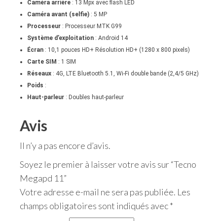
Caméra arrière
: 13 Mpx avec flash LED
Caméra avant (selfie)
: 5 MP
Processeur
:
Processeur MTK G99
Système d’exploitation
: Android 14
Écran
: 10,1 pouces HD+ Résolution HD+ (1280 x 800 pixels)
Carte SIM
: 1 SIM
Réseaux
: 4G, LTE Bluetooth 5.1, Wi-Fi double bande (2,4/5 GHz)
Poids
:
Haut-parleur
: Doubles haut-parleur
Avis
Il n’y a pas encore d’avis.
Soyez le premier à laisser votre avis sur “Tecno
Megapd 11”
Votre adresse e-mail ne sera pas publiée.
Les
champs obligatoires sont indiqués avec
*