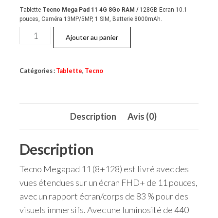
Tablette
Tecno Mega Pad 11 4G 8Go RAM /
128GB
Ecran 10.1
pouces, Caméra 13MP/5MP, 1 SIM, Batterie 8000mAh.
quantité
Ajouter au panier
de
Tecno
Catégories :
Tablette
,
Tecno
Megapd
11
Description
Avis (0)
Description
Tecno Megapad 11 (8+128) est livré avec des
vues étendues sur un écran FHD+ de 11 pouces,
avec un rapport écran/corps de 83 % pour des
visuels immersifs. Avec une luminosité de 440