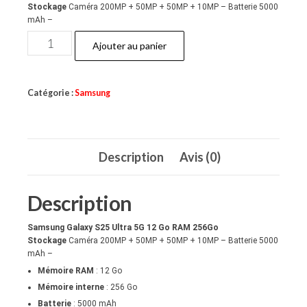
Stockage
Caméra 200MP + 50MP + 50MP + 10MP – Batterie 5000
mAh –
quantité
Ajouter au panier
de
Samsung
Catégorie :
Samsung
S25
ultra
Description
Avis (0)
Description
Samsung Galaxy S25 Ultra 5G
12 Go RAM 256Go
Stockage
Caméra 200MP + 50MP + 50MP + 10MP – Batterie 5000
mAh –
Mémoire RAM
: 12 Go
Mémoire interne
: 256 Go
Batterie
: 5000 mAh