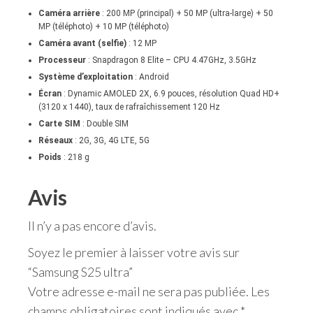
Caméra arrière
: 200 MP (principal) + 50 MP (ultra-large) + 50
MP (téléphoto) + 10 MP (téléphoto)
Caméra avant (selfie)
: 12 MP
Processeur
: Snapdragon 8 Elite – CPU 4.47GHz, 3.5GHz
Système d’exploitation
: Android
Écran
: Dynamic AMOLED 2X, 6.9 pouces, résolution Quad HD+
(3120 x 1440), taux de rafraîchissement 120 Hz
Carte SIM
: Double SIM
Réseaux
: 2G, 3G, 4G LTE, 5G
Poids
: 218 g
Avis
Il n’y a pas encore d’avis.
Soyez le premier à laisser votre avis sur
“Samsung S25 ultra”
Votre adresse e-mail ne sera pas publiée.
Les
champs obligatoires sont indiqués avec
*