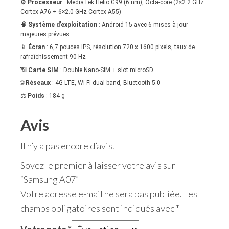
⚙️
Processeur
: MediaTek Helio G99 (6 nm), Octa-core (2×2.2 GHz
Cortex-A76 + 6×2.0 GHz Cortex-A55)
🧠
Système d’exploitation
: Android 15 avec 6 mises à jour
majeures prévues
📱
Écran
: 6,7 pouces IPS, résolution 720 x 1600 pixels, taux de
rafraîchissement 90 Hz
📶
Carte SIM
: Double Nano-SIM + slot microSD
🌐
Réseaux
: 4G LTE, Wi-Fi dual band, Bluetooth 5.0
⚖️
Poids
: 184 g
Avis
Il n’y a pas encore d’avis.
Soyez le premier à laisser votre avis sur
“Samsung A07”
Votre adresse e-mail ne sera pas publiée.
Les
champs obligatoires sont indiqués avec
*