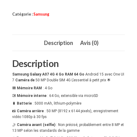
Samsung
Catégorie :
Samsung
A07
Description
Avis (0)
Description
Samsung Galaxy A07 4G 4 Go RAM 64 Go
Android 15 avec One UI
7
Caméra de
50 MP Double SIM 4G L’essentiel à petit prix 🌟
💾
Mémoire RAM
: 4 Go
💽
Mémoire interne
: 64 Go, extensible via microSD
🔋
Batterie
: 5000 mAh, lithium-polymère
📸
Caméra arrière
: 50 MP (8192 x 6144 pixels), enregistrement
vidéo 1080p à 30 fps
🤳
Caméra avant (selfie)
: Non précisé, probablement entre 8 MP et
13 MP selon les standards de la gamme