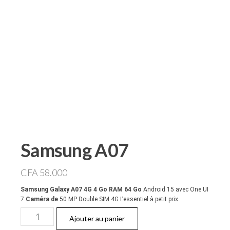
Samsung A07
CFA
58.000
Samsung Galaxy A07 4G 4 Go RAM 64 Go
Android 15 avec One UI
7
Caméra de
50 MP Double SIM 4G L’essentiel à petit prix
quantité
Ajouter au panier
de