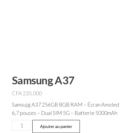
Samsung A37
CFA
235.000
Samsujg A37 256GB 8GB RAM – Écran Amoled
6,7 pouces – Dual SIM 5G – Batterie 5000mAh
quantité
Ajouter au panier
de