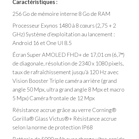
Caractéristiques :
256 Go de mémoire interne 8 Go de RAM
Processeur Exynos 1480 à 8 cœurs (2,75 + 2
GHz) Système d’exploitation au lancement :
Android 16 et One UI 8.5
Écran Super AMOLED FHD+ de 17,01 cm (6,7″)
de diagonale, résolution de 2340 x 1080 pixels,
taux de rafraîchissement jusqu’à 120 Hz avec
Vision Booster Triple caméra arrière (grand
angle 50 Mpx, ultra grand angle 8 Mpx et macro
5 Mpx) Caméra frontale de 12 Mpx
Résistance accrue grâce au verre Corning®
Gorilla® Glass Victus®+ Résistance accrue
selon la norme de protection IP68
Batterie de 5000 mAh avec charge ultra-rapide