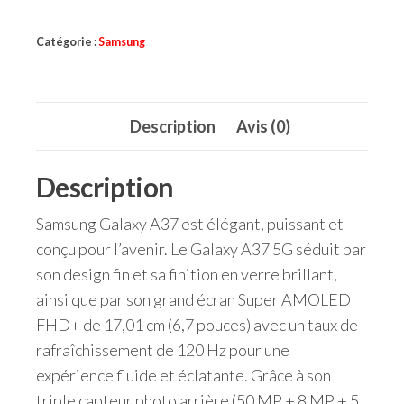
Samsung
Catégorie :
Samsung
A37
Description
Avis (0)
Description
Samsung Galaxy A37 est élégant, puissant et
conçu pour l’avenir. Le Galaxy A37 5G séduit par
son design fin et sa finition en verre brillant,
ainsi que par son grand écran Super AMOLED
FHD+ de 17,01 cm (6,7 pouces) avec un taux de
rafraîchissement de 120 Hz pour une
expérience fluide et éclatante. Grâce à son
triple capteur photo arrière (50 MP + 8 MP + 5