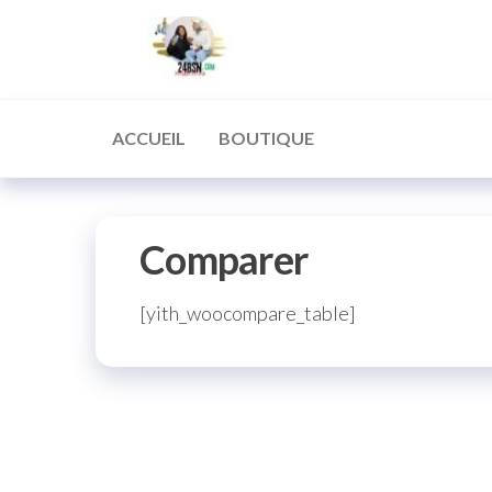
Aller
24BsnChr
Acheter
au
la
Qualité
contenu
ACCUEIL
BOUTIQUE
Comparer
[yith_woocompare_table]