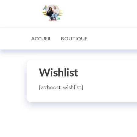
Aller
24BsnChr
Acheter
au
la
Qualité
contenu
ACCUEIL
BOUTIQUE
Wishlist
[wcboost_wishlist]