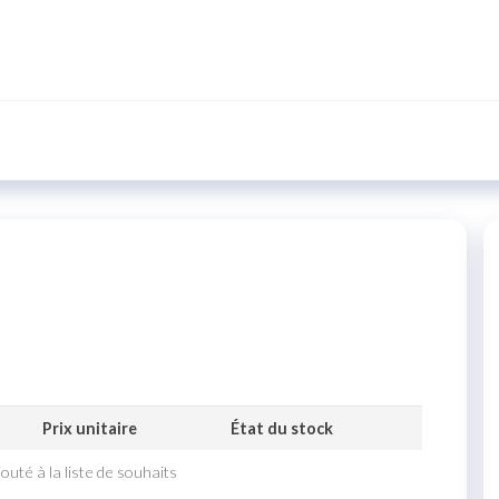
ono
Prix unitaire
État du stock
outé à la liste de souhaits