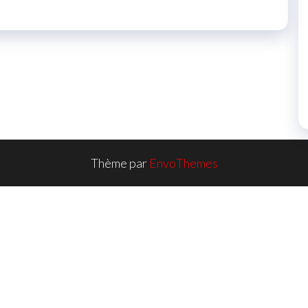
Thème par
EnvoThemes