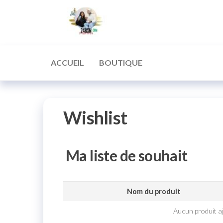
Aller
24BsnChr
Acheter
au
la
Qualité
contenu
ACCUEIL
BOUTIQUE
Wishlist
Ma liste de souhait
Nom du produit
Aucun produit aj