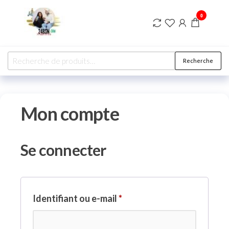
Aller
24BsnChrono
Acheter
0
au
la
Qualité
contenu
Recherche
Recherche
pour :
Mon compte
Se connecter
Obligatoire
Identifiant ou e-mail
*